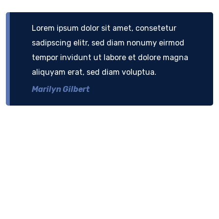
Lorem ipsum dolor sit amet, consetetur
sadipscing elitr, sed diam nonumy eirmod
tempor invidunt ut labore et dolore magna
aliquyam erat, sed diam voluptua.
Marilyn Gilbert
labore et dolore magna aliquyam erat, sed diam
voluptua. At vero eos et accusam et justo duo dolores
et ea rebum. Stet clita kasd gubergren, no sea takimata
sanctus est Lorem ipsum dolor sit amet. Lorem ipsum
dolor sit amet, consetetur sadipscing elitr, sed diam
nonumy eirmod tempor invidunt ut labore et dolore
magna aliquyam erat, sed diam voluptua. At vero eos et