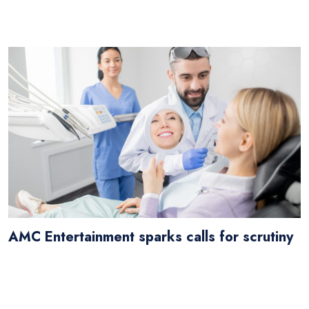
accusam
AMC Entertainment sparks calls for scrutiny
labore et dolore magna aliquyam erat, sed diam
voluptua. At vero eos et accusam et justo duo dolores
et ea rebum. Stet clita kasd gubergren, no sea takimata